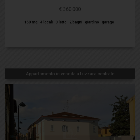
€ 360.000
150 mq
4 locali
3 letto
2 bagni
giardino
garage
Appartamento in vendita a Luzzara centrale