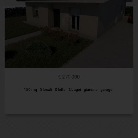
€ 270.000
150 mq
5 locali
3 letto
2 bagni
giardino
garage