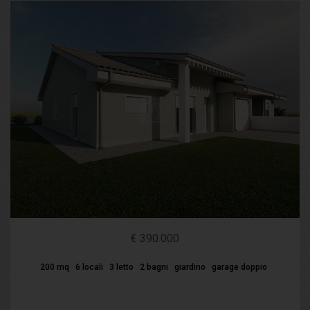
€ 390.000
200 mq
6 locali
3 letto
2 bagni
giardino
garage doppio