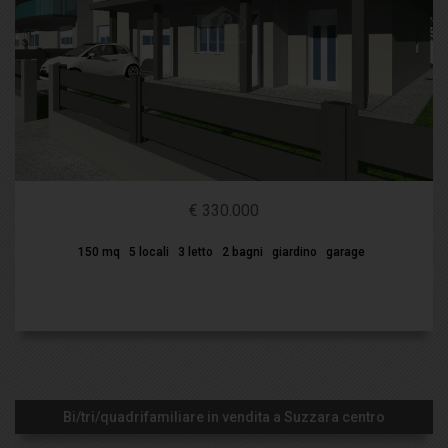
€ 330.000
150 mq
5 locali
3 letto
2 bagni
giardino
garage
Bi/tri/quadrifamiliare in vendita a Suzzara centro