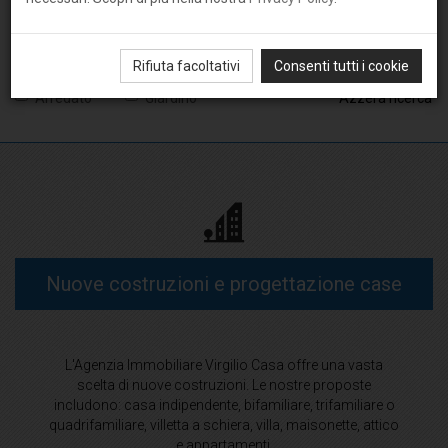
Rifiuta facoltativi
Consenti tutti i cookie
Arredato
Giardino
Azzera ricerca
Nuove costruzioni e progettazione case
L'Agenzia Immobiliare Virgilio Casa offre una vasta
scelta di nuove costruzioni. Le nostre proposte
includono: casa indipendente, bifamiliare, trifamiliare o
quadrifamiliare, villetta a schiera, villa, maisonette, attico
e appartamenti.