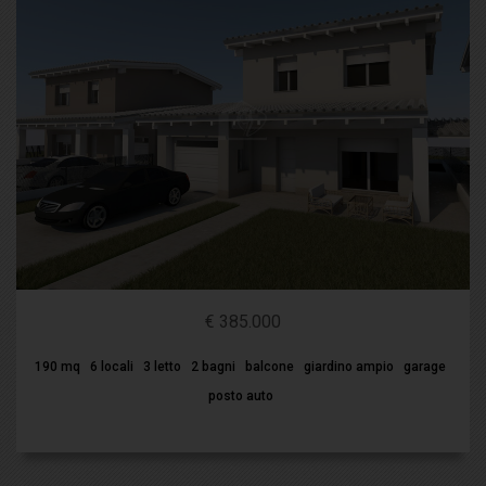
€ 385.000
190 mq
6 locali
3 letto
2 bagni
balcone
giardino ampio
garage
posto auto