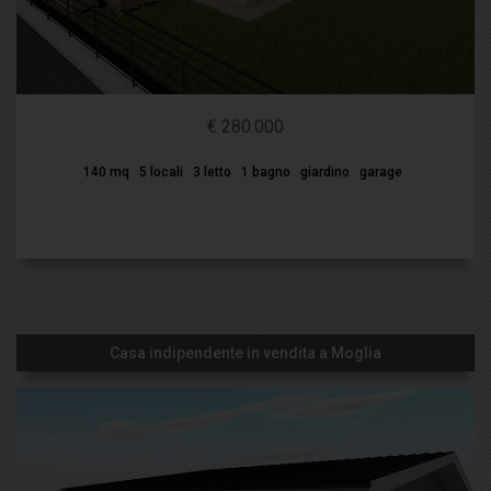
€ 280.000
140 mq
5 locali
3 letto
1 bagno
giardino
garage
Casa indipendente in vendita a Moglia