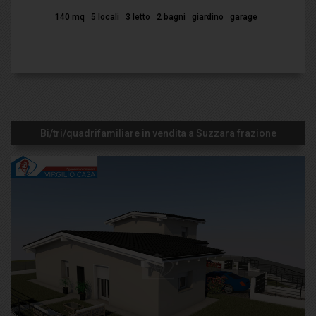
140 mq
5 locali
3 letto
2 bagni
giardino
garage
Bi/tri/quadrifamiliare in vendita a Suzzara frazione