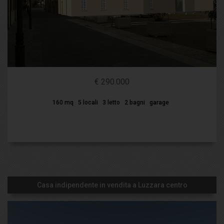
€ 290.000
160 mq
5 locali
3 letto
2 bagni
garage
Casa indipendente in vendita a Luzzara centro