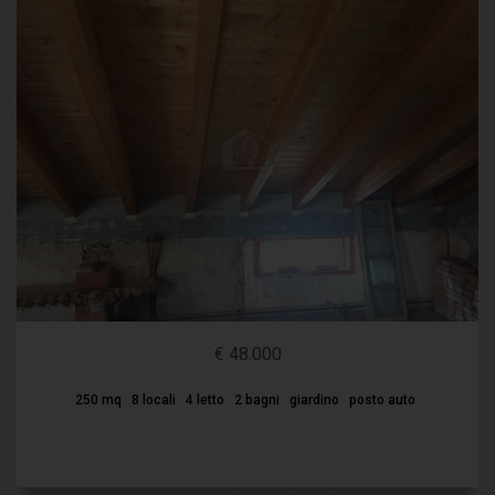
€ 48.000
250 mq
8 locali
4 letto
2 bagni
giardino
posto auto