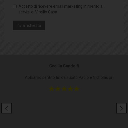
Accetto di ricevere email marketing in merito ai
servizi di Virgilio Casa
Cecilia Gandolfi
Abbiamo sentito fin da subito Paolo e Nicholas presenti al
Pe