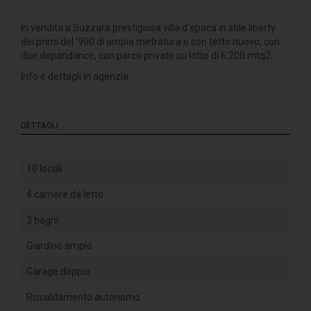
In vendita a Suzzara prestigiosa villa d'epoca in stile liberty
dei primi del '900 di ampia metratura e con tetto nuovo, con
due depandance, con parco privato su lotto di 6.200 mtq2.
Info e dettagli in agenzia.
DETTAGLI
10 locali
4 camere da letto
3 bagni
Giardino ampio
Garage doppio
Riscaldamento autonomo