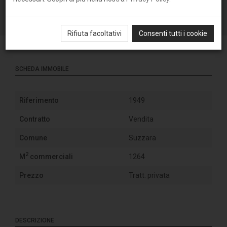
Rifiuta facoltativi
Consenti tutti i cookie
SCHEDA IMMOBILE
Riferimento
1949
Contratto
Vendita
Comune
Suzzara
2
M
commerciali
1264
Prezzo
Tratt. privata
DESCRIZIONE