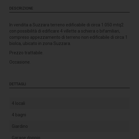
DESCRIZIONE
In vendita a Suzzara terreno edificabile di circa 1.050 mtq2
con possibilità di edificare 4 villette a schiera o bifamiliari,
compreso appezzamento di terreno non edificabile di circa 1
biolca, ubicato in zona Suzzara.
Prezzo trattabile.
Occasione.
DETTAGLI
4 locali
4 bagni
Giardino
Garage doppio