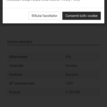
Rifiuta facoltativi
Consenti tutti i cookie
SCHEDA IMMOBILE
Riferimento
496
Contratto
Vendita
Comune
Suzzara
2
M
commerciali
1050
Prezzo
€ 100.000