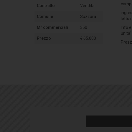
campa
Contratto
Vendita
ingres
Comune
Suzzara
letto 
2
M
commerciali
350
Info e
unita'
Prezzo
€ 65.000
Prezzo