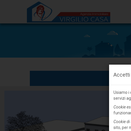
Accetti
Usiamo i c
servizi ag
Cookie es
funziona
Cookie di 
sito, per