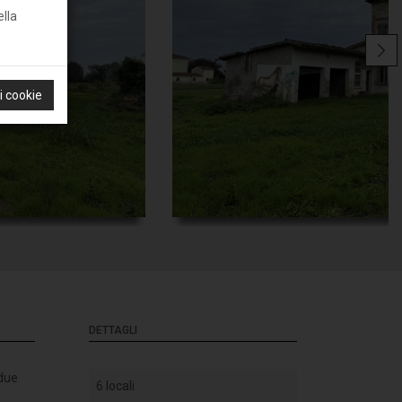
ella
 i cookie
DETTAGLI
 due
6 locali