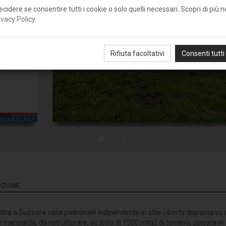
ecidere se consentire tutti i cookie o solo quelli necessari. Scopri di più n
ivacy Policy
.
Rifiuta facoltativi
Consenti tutti
IZIONE
dita a Suzzara casa padronale indipendente in stile Liberty disposta su
e mansarda, da ristrutturare, su lotto di 1500 mtq2 di terreno, ubicata in