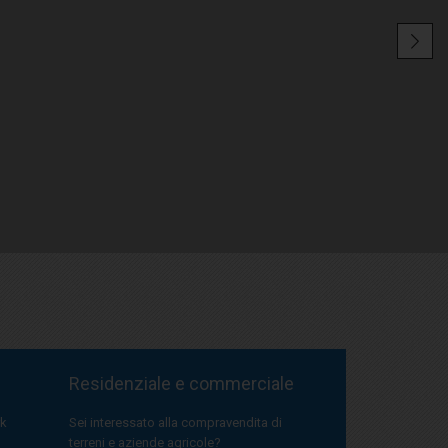
Residenziale e commerciale
rk
Sei interessato alla compravendita di
terreni e aziende agricole?