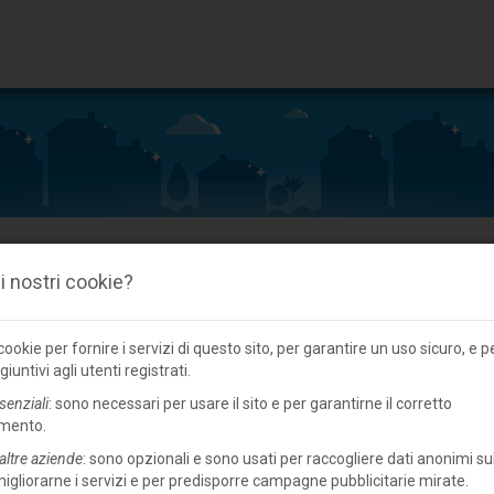
 i nostri cookie?
Rustico/casale in vendita a Suzzara, campagna
ookie per fornire i servizi di questo sito, per garantire un uso sicuro, e p
giuntivi agli utenti registrati.
senziali
: sono necessari per usare il sito e per garantirne il corretto
mento.
altre aziende
: sono opzionali e sono usati per raccogliere dati anonimi sul
 migliorarne i servizi e per predisporre campagne pubblicitarie mirate.