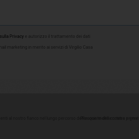
sulla Privacy
e autorizzo il trattamento dei dati
ail marketing in merito ai servizi di Virgilio Casa
nti al nostro fianco nel lungo percorso dell'acquisto della nostra prima 
Persone molto cortese e gentil