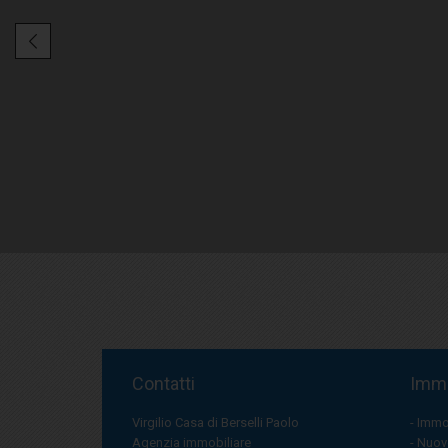
Contatti
Immo
Virgilio Casa di Berselli Paolo
Immob
Agenzia immobiliare
Nuove