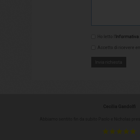
Ho letto l'
Informativa 
Accetto di ricevere em
Cecilia Gandolfi
Abbiamo sentito fin da subito Paolo e Nicholas prese