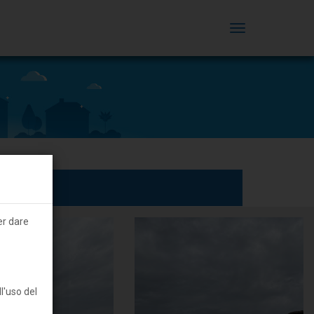
MENU
er dare
l'uso del