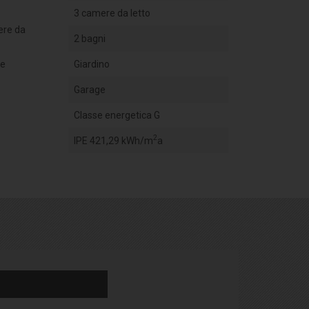
3 camere da letto
ere da
2 bagni
ue
Giardino
Garage
Classe energetica G
2
IPE 421,29 kWh/m
a