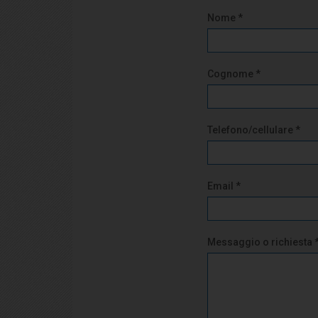
Nome *
Cognome *
Telefono/cellulare *
Email *
Messaggio o richiesta 