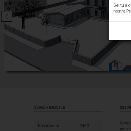
Sei tu a d
nostra
Pr
SCHEDA IMMOBILE
DESCR
In ven
Riferimento
3463
piani 