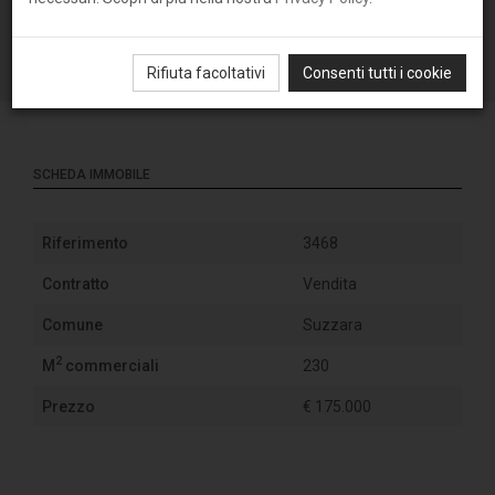
Rifiuta facoltativi
Consenti tutti i cookie
SCHEDA IMMOBILE
Riferimento
3468
Contratto
Vendita
Comune
Suzzara
2
M
commerciali
230
Prezzo
€ 175.000