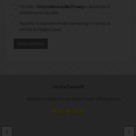
Ho letto l'
Informativa sulla Privacy
e autorizzo il
trattamento dei dati
Accetto di ricevere email marketing in merito ai
servizi di Virgilio Casa
Cecilia Gandolfi
Abbiamo sentito fin da subito Paolo e Nicholas presenti al
Pe