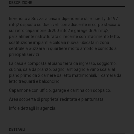
DESCRIZIONE
In vendita a Suzzara casa indipendente stile Liberty di 197
mtq2 disposta su due livelli con adiacente in corpo staccato
sul retro capannone di 200 mtq2 e garage di 76 mtq2,
parzialmente ristrutturata di recente con rifacimento tetto,
sostituzione impianti e caldaia nuova, ubicata in zona
centrale a Suzzara in quartiere molto ambito e comodo ai
principali servizi.
La casa è composta al piano terra da ingresso, soggiorno,
cucina, sala da pranzo, bagno, antibagno e vano scala; al
piano primo da 2 camere da letto matrimoniali, 1 camera da
letto trequarti e balconcino.
Capannone con ufficio, garage e cantina con soppalco.
Area scoperta di proprieta' recintata e piantumata.
Info e dettagli in agenzia.
DETTAGLI