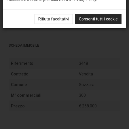
Rifiuta facoltativi
Consenti tutti i cookie
SCHEDA IMMOBILE
Riferimento
3448
Contratto
Vendita
Comune
Suzzara
2
M
commerciali
300
Prezzo
€ 258.000