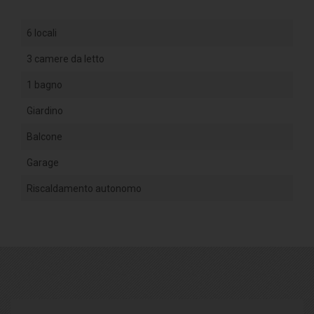
6 locali
3 camere da letto
1 bagno
Giardino
Balcone
Garage
Riscaldamento autonomo