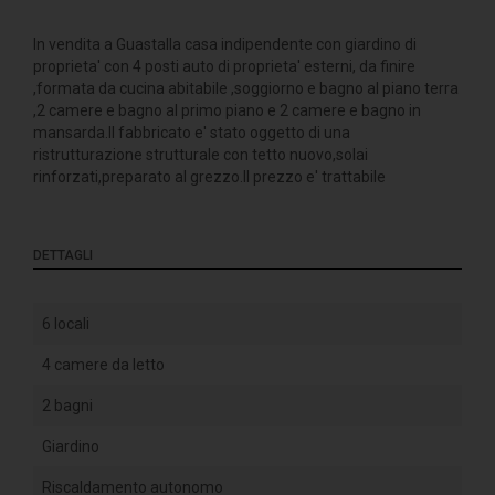
In vendita a Guastalla casa indipendente con giardino di
proprieta' con 4 posti auto di proprieta' esterni, da finire
,formata da cucina abitabile ,soggiorno e bagno al piano terra
,2 camere e bagno al primo piano e 2 camere e bagno in
mansarda.Il fabbricato e' stato oggetto di una
ristrutturazione strutturale con tetto nuovo,solai
rinforzati,preparato al grezzo.Il prezzo e' trattabile
DETTAGLI
6 locali
4 camere da letto
2 bagni
Giardino
Riscaldamento autonomo