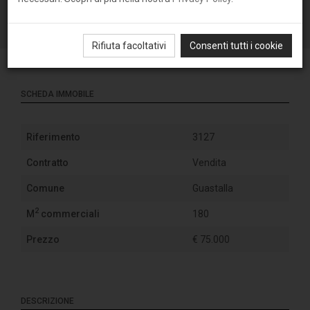
Rifiuta facoltativi
Consenti tutti i cookie
SCHEDA IMMOBILE
Riferimento
3127
Contratto
Vendita
Comune
Guastalla
2
M
commerciali
180
Prezzo
€ 75.000
DESCRIZIONE