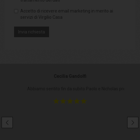
Accetto di ricevere email marketing in merito ai
servizi di Virgilio Casa
Cecilia Gandolfi
Abbiamo sentito fin da subito Paolo e Nicholas presenti al
Pe