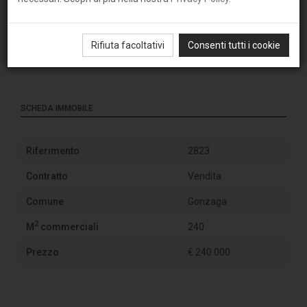
Rifiuta facoltativi
Consenti tutti i cookie
SCHEDA IMMOBILE
Riferimento
2823
Contratto
Vendita
Comune
Gonzaga
2
M
commerciali
240
Prezzo
€ 240.000