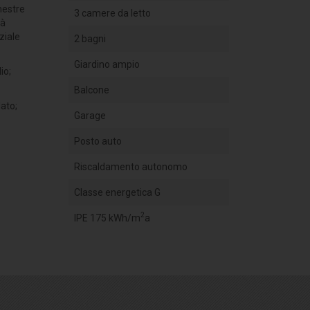
inestre
3 camere da letto
ià
ziale
2 bagni
Giardino ampio
io;
Balcone
ato;
Garage
Posto auto
Riscaldamento autonomo
Classe energetica G
2
IPE 175 kWh/m
a