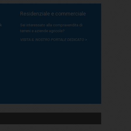
Residenziale e commerciale
rk
Sei interessato alla compravendita di
terreni e aziende agricole?
VISITA IL NOSTRO PORTALE DEDICATO >