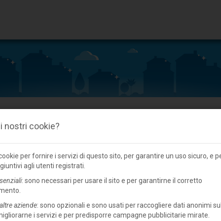
 i nostri cookie?
Bi/tri/quadrifamiliare in vendita a Suzzara, centro
ookie per fornire i servizi di questo sito, per garantire un uso sicuro, e p
giuntivi agli utenti registrati.
senziali
: sono necessari per usare il sito e per garantirne il corretto
mento.
altre aziende
: sono opzionali e sono usati per raccogliere dati anonimi sul
 migliorarne i servizi e per predisporre campagne pubblicitarie mirate.