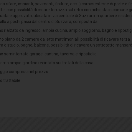
 da rifare, impianti, pavimenti, finiture, ecc...) cornici esterne di porte e f
tte, con possibilità di creare terrazza sul retro con richiesta in comune g
uata e approvata, ubicata in via centrale di Suzzara in quartiere residen
illo a pochi passi dal centro di Suzzara, composta da:
no rialzato da ingresso, ampia cucina, ampio soggiorno, bagno e ripostigl
mo piano da 2 camere da letto matrimoniali, possibilità di ricavare terza
 o studio, bagno, balcone, possibilità di ricavare un sottotetto mansard
no seminterrato garage, cantina, taverna e ripostiglio.
terno ampio giardino recintato sui tre lati della casa.
ggio compreso nel prezzo.
 trattabile.