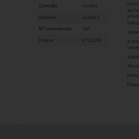
(tetto
Contratto
Vendita
già fa
effett
Comune
Suzzara
tranqu
2
M
commerciali
300
al pia
Prezzo
€ 120.000
al pri
camera
al pia
All'es
Ponte
Prezzo