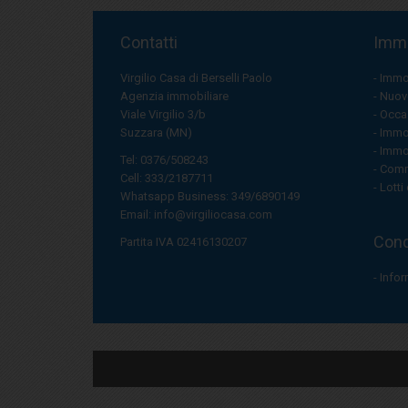
Contatti
Immo
Virgilio Casa di Berselli Paolo
Immob
Agenzia immobiliare
Nuove
Viale Virgilio 3/b
Occas
Suzzara (MN)
Immob
Immob
Tel: 0376/508243
Comme
Cell: 333/2187711
Lotti 
Whatsapp Business: 349/6890149
Email:
info@virgiliocasa.com
Condi
Partita IVA 02416130207
Infor