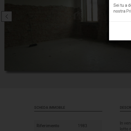
Sei tu a d
nostra
Pr
SCHEDA IMMOBILE
DESCR
In ven
Riferimento
1983
lotto 