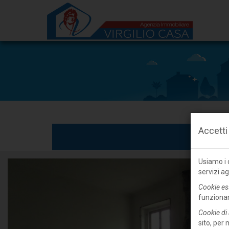
Accetti
Usiamo i c
servizi ag
Cookie es
funziona
Cookie di 
sito, per