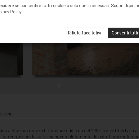
ecidere se consentire tutti i cookie o solo quelli necessari. Scopri di più n
ivacy Policy
.
Rifiuta facoltativi
Consenti tutti
IZIONE
dita a Suzzara mezza bifamiliare edificata nel 1901 in stile Liberty su 
di terreno, disposta su tre piani, completamente da ristrutturare intern