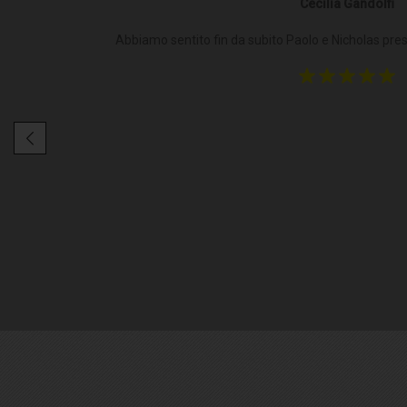
Cecilia Gandolfi
Abbiamo sentito fin da subito Paolo e Nicholas prese