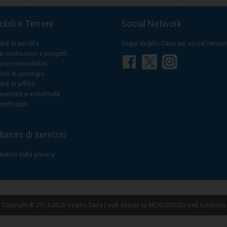
bili e Terreni
Social Network
ili in vendita
Segui Virgilio Casa sui social netwo
 costruzioni e progetti
ioni immobiliari
ili di prestigio
ili in affitto
rciale e industriale
edificabili
zioni di servizio
mativa sulla privacy
Copyright © 2014-2026 Virgilio Casa
|
web design by
MENODODICI web solutions