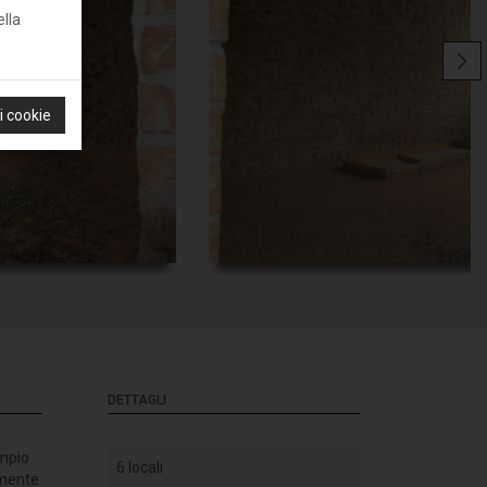
ella
 i cookie
DETTAGLI
ampio
6 locali
amente