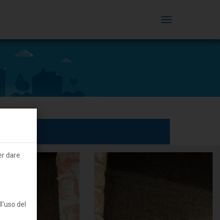
MENU
er dare
l'uso del