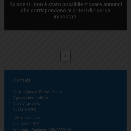
Spiacenti, non è stato possibile trovare annunci
che corrispondono ai criteri di ricerca
impostati.
Contatti
Virgilio Casa di Berselli Paolo
Agenzia immobiliare
Viale Virgilio 3/b
Suzzara (MN)
Tel: 0376/508243
Cell: 333/2187711
Whatsapp Business: 349/6890149