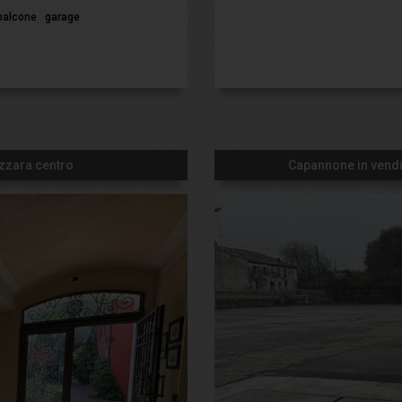
balcone
garage
uzzara centro
Capannone in vendit