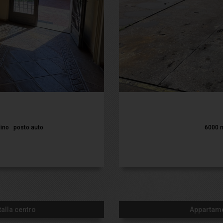
dino
posto auto
6000 
alla centro
Appartame