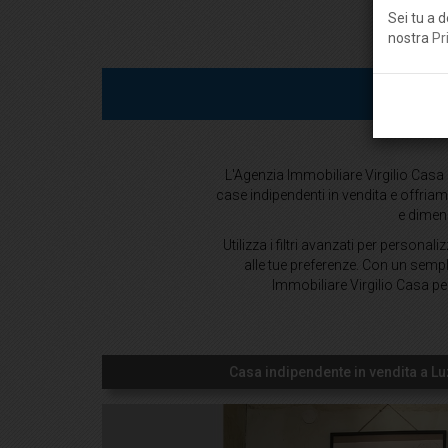
Sei tu a d
nostra
Pr
L'Agenzia Immobiliare Virgilio Casa p
case indipendenti in vendita e offriamo 
e dimens
Utilizza i filtri avanzati per personal
alle tue preferenze. Con un semplic
Immobiliare Virgilio Casa per
Casa indipendente in vendita a L