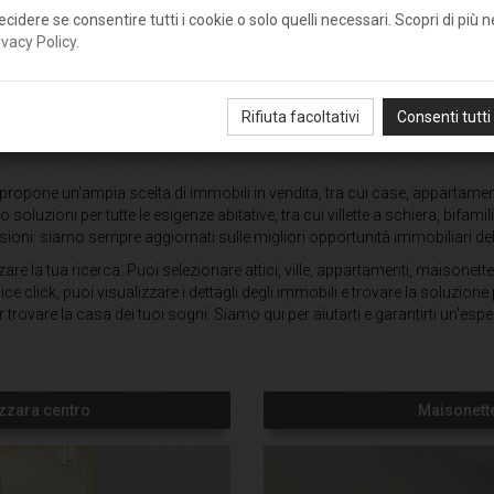
ecidere se consentire tutti i cookie o solo quelli necessari. Scopri di più n
ivacy Policy
.
Immobili in vendita, Reggio Emilia e provincia
Rifiuta facoltativi
Consenti tutti
ropone un'ampia scelta di immobili in vendita, tra cui case, appartamenti, 
soluzioni per tutte le esigenze abitative, tra cui villette a schiera, bifami
ioni: siamo sempre aggiornati sulle migliori opportunità immobiliari de
izzare la tua ricerca. Puoi selezionare attici, ville, appartamenti, maisonette 
e click, puoi visualizzare i dettagli degli immobili e trovare la soluzione p
 trovare la casa dei tuoi sogni. Siamo qui per aiutarti e garantirti un'espe
uzzara centro
Maisonette