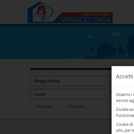
Accetti
Usiamo i c
servizi ag
Arredato
Giardino
Cookie es
funziona
Cookie di 
sito, per