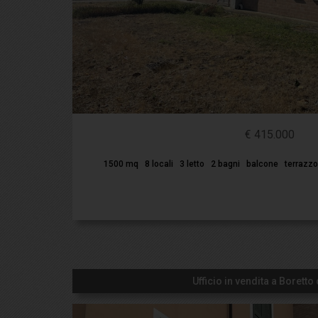
€ 415.000
1500 mq
8 locali
3 letto
2 bagni
balcone
terrazzo
Ufficio in vendita a Boretto