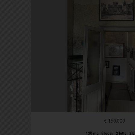
€ 150.000
130 mq
5 locali
2 letto
2 b