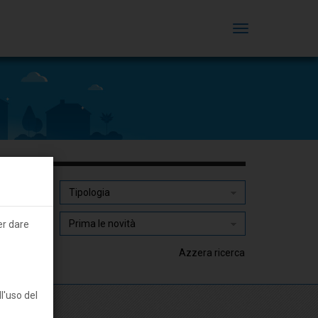
MENU
er dare
Azzera ricerca
l'uso del