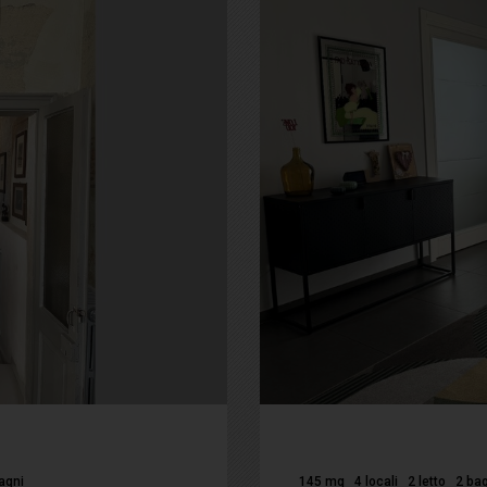
agni
145 mq
4 locali
2 letto
2 bag