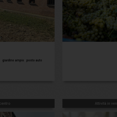
giardino ampio
posto auto
 centro
Attività in v