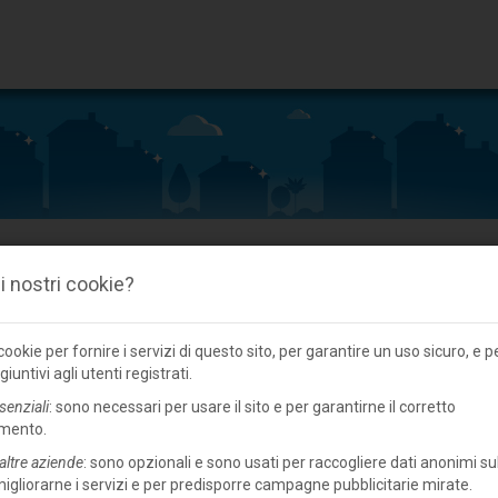
 i nostri cookie?
ookie per fornire i servizi di questo sito, per garantire un uso sicuro, e p
giuntivi agli utenti registrati.
senziali
: sono necessari per usare il sito e per garantirne il corretto
mento.
altre aziende
: sono opzionali e sono usati per raccogliere dati anonimi sul
 migliorarne i servizi e per predisporre campagne pubblicitarie mirate.