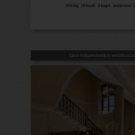
350 mq
10 locali
3 bagni
ascensore
Casa indipendente in vendita a L