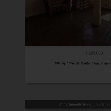
€ 295.000
350 mq
10 locali
3 letto
3 bagni
giar
Appartamento in vendita a Guast