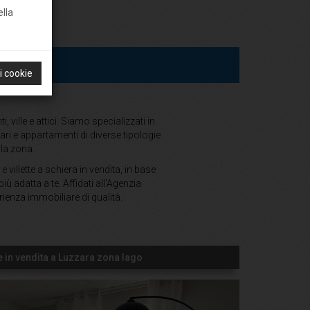
ella
 i cookie
ville e attici. Siamo specializzati in
liari e appartamenti di diverse tipologie
lla zona.
e villette a schiera in vendita, in base
iù adatta a te. Affidati all'Agenzia
rienza immobiliare di qualità.
 in vendita a Luzzara zona lago