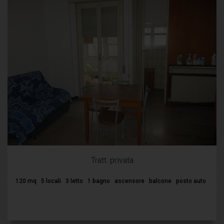
Tratt. privata
120 mq
5 locali
3 letto
1 bagno
ascensore
balcone
posto auto