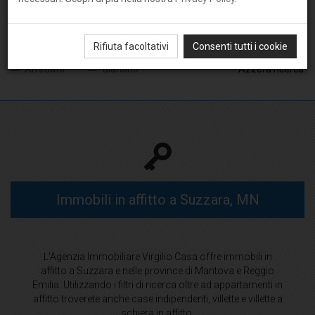
Rifiuta facoltativi
Consenti tutti i cookie
Arredato
Giardino
Azzera ricerca
Immobili in affitto a Suzzara, MN
L'Agenzia Immobiliare Virgilio Casa offre immobili in
affitto a Suzzara e nelle province di Mantova e Reggio
Emilia. Utilizzando i filtri di ricerca oltre ad appartamenti in
affitto troverete anche case indipendenti, villette e villette a
schiera in affitto.